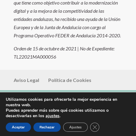
que tiene como objetivo contribuir a la modernización
digital y a la mejora de la competitividad de las
entidades andaluzas, ha recibido una ayuda de la Unión
Europea y de la Junta de Andalucía con cargo al
Programa Operativo FEDER de Andalucía 2014-2020.
Orden de 15 de octubre de 2021 | No de Expediente:
TL22021MA000056
Aviso Legal
Política de Cookies
Utilizamos cookies para ofrecerte la mejor experiencia en
Diseño
The Room Social
| © Copyright
nuestra web.
Cameliasvet-Veterinarios, S. Coop. And. 2026
Puedes aprender más sobre qué cookies utilizamos o
desactivarlas en los
ajustes
.
Cerrar el banner de 
Aceptar
Rechazar
Ajustes