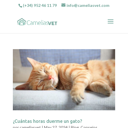
(+34) 952 46 11 79
info@cameliasvet.com
¿Cuántas horas duerme un gato?
por
cameliasvet
|
May 27, 2024
|
Blog
,
Consejos