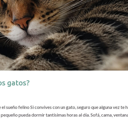
os gatos?
l sueño felino Si convives con un gato, seguro que alguna vez te 
pequeño pueda dormir tantísimas horas al día. Sofá, cama, ventan