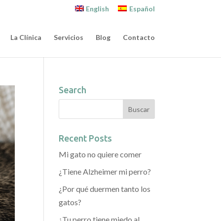
English
Español
La Clínica
Servicios
Blog
Contacto
Search
Recent Posts
Mi gato no quiere comer
¿Tiene Alzheimer mi perro?
¿Por qué duermen tanto los
gatos?
¿Tu perro tiene miedo al