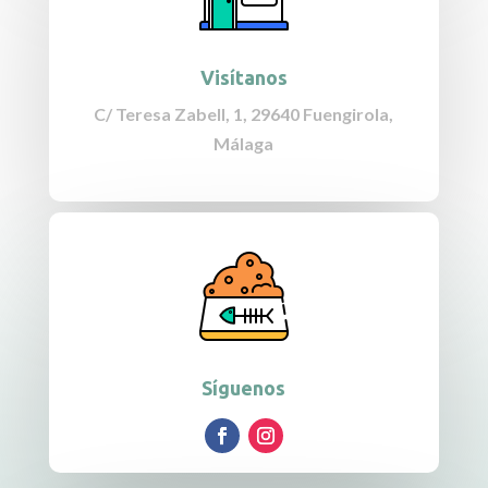
Visítanos
C/ Teresa Zabell, 1, 29640 Fuengirola,
Málaga
Síguenos