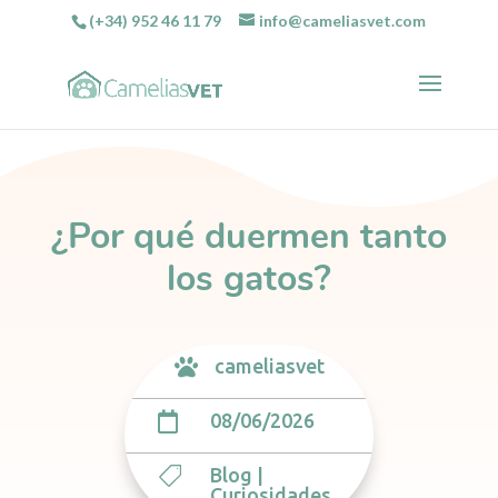
(+34) 952 46 11 79
info@cameliasvet.com
¿Por qué duermen tanto
los gatos?
cameliasvet

08/06/2026

Blog
|

Curiosidades