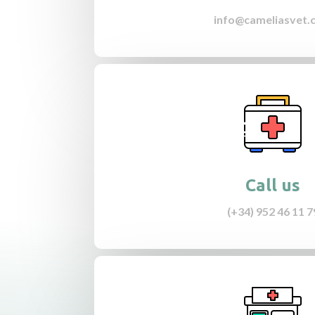
info@cameliasvet.
Call us
(+34) 952 46 11 7