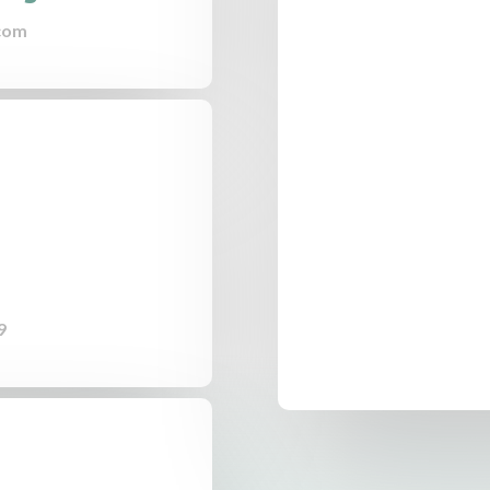
com
9