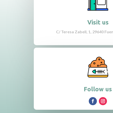
Visit us
C/ Teresa Zabell, 1, 29640 Fue
Follow us