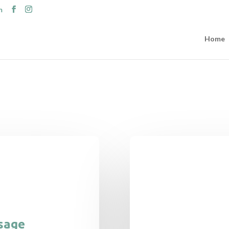
m
Home
sage