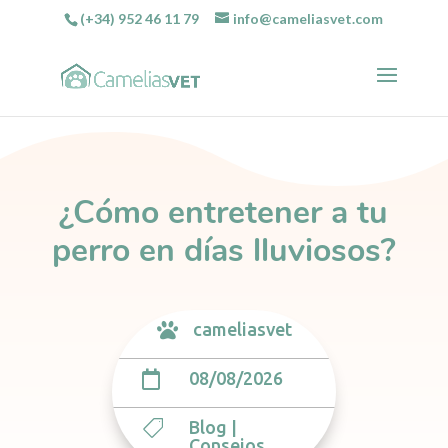
(+34) 952 46 11 79
info@cameliasvet.com
¿Cómo entretener a tu
perro en días lluviosos?
cameliasvet

08/08/2026

Blog
|

Consejos